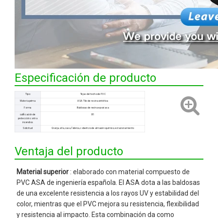
Especificación de producto
Tipo
Tejas del techo de PVC
Materia prima
ASA Tile de resina sintética
Forma
Baldosas de resina epoxi asa
calificación de
B1
protección contra
incendios
Solicitud
Granja, villa, casa, fábrica, cobertizo de almacén químico, estacionamiento
Ventaja del producto
Material superior
: elaborado con material compuesto de
PVC ASA de ingeniería española. El ASA dota a las baldosas
de una excelente resistencia a los rayos UV y estabilidad del
color, mientras que el PVC mejora su resistencia, flexibilidad
y resistencia al impacto. Esta combinación da como