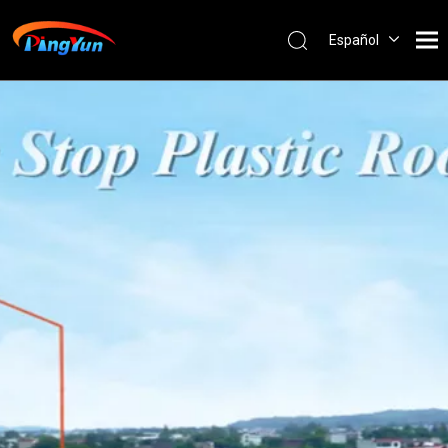
Español
English
العربية
Français
Pусский
Português
Nederlands
ไทย
ភាសាខ្មែរ
Filipino
Bahasa
indonesia