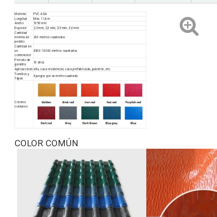
Material
PVC ASA
Longitud
Máx. 11,8 m
Ancho
1050 mm
Espesor
2,2 mm, 2,3 mm, 2,5 mm, 3,0 mm
Cantidad
mínima de
200 metros cuadrados
pedido
Cantidad en
un
4500-10000 metros cuadrados
contenedor
Período de
10 años
garantía
Aplicaciones
villa, casa residencial, casa prefabricada, pabellón, etc.
Tornillos y
4 juegos por un metro cuadrado
Tapas
Colores
comunes
COLOR COMÚN