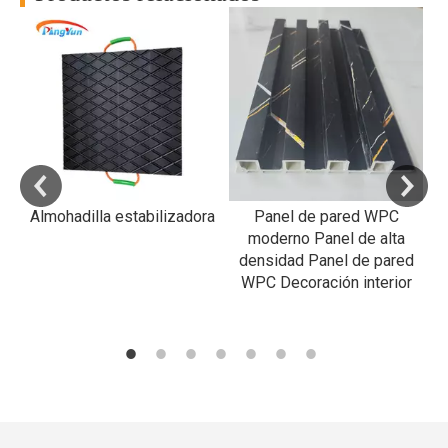
RP
a
al
Almohadilla estabilizadora
Panel de pared WPC
R
moderno Panel de alta
densidad Panel de pared
WPC Decoración interior