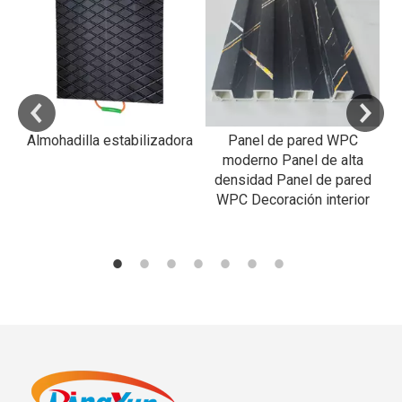
RP
a
Almohadilla estabilizadora
Panel de pared WPC
R
al
moderno Panel de alta
densidad Panel de pared
WPC Decoración interior