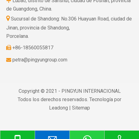
Lubao, distrito de Sanshui, ciudad de Foshan, provincia

de Guangdong, China.

Sucursal de Shandong: No.306 Huayuan Road, ciudad de
Jinan, provincia de Shandong,
Porcelana.
+86-18560055817

petra@pingyungroup.com

Copyright © 2021 - PINGYUN INTERNACIONAL
Todos los derechos reservados. Tecnología por
Leadong
|
Sitemap