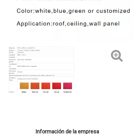
Material
PVC, UPVC, ASA-UPVC
Espesor
1,5 mm, 2,0 mm, 2,5 mm, 3,0 mm
Ancho
1130 mm
Longitud
Máx. 11,8 m
Cantidad
mínima de
200 metros cuadrados
pedido
Cantidad en
un
4500-10000 metros cuadrados
contenedor
Período de
10 años
garantía
Aplicaciones
Láminas de techo y pared para casa, fábrica, almacén, etc.
Tornillos y
4 juegos por un metro cuadrado
Tapas
Colores
comunes
Información de la empresa