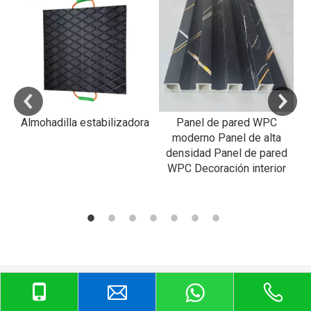
RP
a
Almohadilla estabilizadora
Panel de pared WPC
R
al
moderno Panel de alta
densidad Panel de pared
WPC Decoración interior