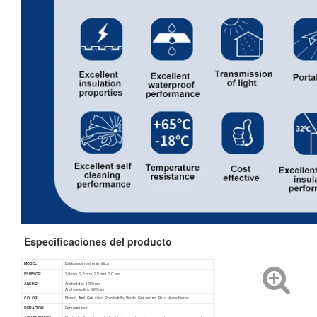
Especificaciones del producto
MODEL
Baldosa de resina sintética
ESPESOR
2,0 mm, 2,3 mm, 2,5 mm, 3,0 mm
ANCHO
Ancho total: 1050 mm
Ancho efectivo: 960 mm
COLOR
Blanco, Azul, Gris claro, Rojo ladrillo, Verde, Gris oscuro, Rojo, Verde hierba
DURACIÓN
Personalizado