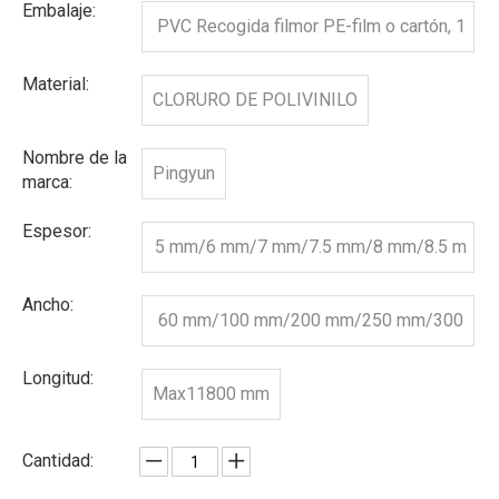
Embalaje:
PVC Recogida filmor PE-film o cartón, 1
0 piezas/caja o de acuerdo con su requis
Material:
CLORURO DE POLIVINILO
ito.
Nombre de la
Pingyun
marca:
Espesor:
5 mm/6 mm/7 mm/7.5 mm/8 mm/8.5 m
m/9 mm/9.5 mm/10 mm/11 mm/12 mm/
Ancho:
60 mm/100 mm/200 mm/250 mm/300
15 mm
mm/350 mm/400 mm/595 mm/600 mm/
Longitud:
Max11800 mm
605 mm
Cantidad: