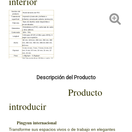
interior
Nombre del
Panel de techo de PVC
producto
Tratamiento
Impresión (mate alto y brillante o
superficial
brillante), estampado caliente, laminación.
Tipos de diseños están disponibles o
Patrones
personalizados
Polivinilcloruro (PVC), carbonato de calcio
Materiales
y otros aditivos.
Contenedor
30%~ 75%
5.8m para 20'GP y 5.95m para 40'HQ. O
Longitud
según sus requisitos.
60 mm, 100 mm, 200 mm, 250 mm, 300
Ancho
mm, 350 mm, 400 mm, 595mm.600 mm,
605 mm
5 mm, 6 mm, 7 mm, 7.5 mm, 8 mm, 8.5
Espesor
mm, 9 mm, 9.5 mm, 10 mm, 11 mm, 12
mm, 15 mm
Peso
1.8kg/sqm ~ 5.0kg/sqm
PVC Recogida filmor PE-film o cartón, 10
Embalaje
piezas/caja o de acuerdo con su requisito.
El tiempo de
10 días para el contenedor 1*40HQ
entrega
después de recibir el pago inicial.
sala de estar, baño, cocina, tienda,
Solicitud
hospital, bar, hotel, restaurante y
decoración de la oficina y techo
Descripción del Producto
Peso ligero, instalación fácil, alta
resistencia, impermeable, alta intensidad,
Feaures
resistencia al envejecimiento,
easytoclean.
Producto
introducir
Pingyun internacional
Transforme sus espacios vivos o de trabajo en elegantes