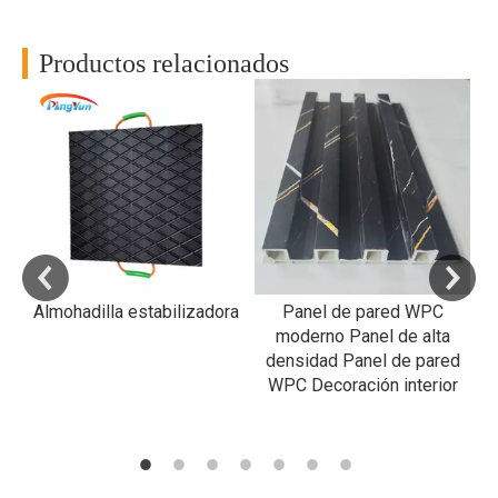
Productos relacionados
RP
a
al
Almohadilla estabilizadora
Panel de pared WPC
R
moderno Panel de alta
densidad Panel de pared
WPC Decoración interior