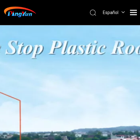
Español
English
العربية
Français
Pусский
Português
Nederlands
ไทย
ភាសាខ្មែរ
Filipino
Bahasa
indonesia