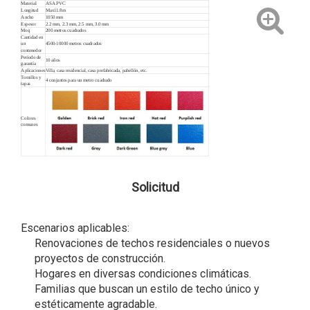
Material
ASA PVC
Longitud
Max11.8m
Ancho
1050 mm
Espesor
2.2 mm, 2.3 mm, 2.5 mm, 3.0 mm
Moq
200 metros cuadrados
Cantidad en
un
4500-10000 metros cuadrados
contenedor
Período de
10 años
garantía
Aplicaciones
Villa, casa residencial, casa prefabricada, pabellón, etc.
Tornillos y
4 conjuntos para un metro cuadrado
tapas
Colores
comunes
Solicitud
Escenarios aplicables:
Renovaciones de techos residenciales o nuevos
proyectos de construcción.
Hogares en diversas condiciones climáticas.
Familias que buscan un estilo de techo único y
estéticamente agradable.