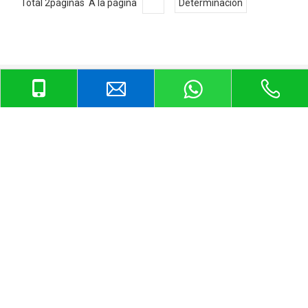
Total 2páginas A la página
Determinación
La fábrica profesional puede ayudarlo a ganar más
clientes y mercados, eso es lo que siempre
hicimos.Elíjanos, encontrará que eso es genial