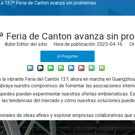
La 137ª Feria de Canton avanza sin problemas
ª Feria de Canton avanza sin pr
Autor:Editor del sitio Hora de publicación: 2025-04-16 Ori
Preguntar
en la vibrante Feria del Cantón 137, ahora en marcha en Guangzh
ubraya nuestro compromiso de fomentar las asociaciones interna
éspedes pueden experimentar nuestras ofertas emblemáticas. Es
e las tendencias del mercado y cómo nuestras soluciones puede
ales de ideas afines y explorar empresas colaborativas que da