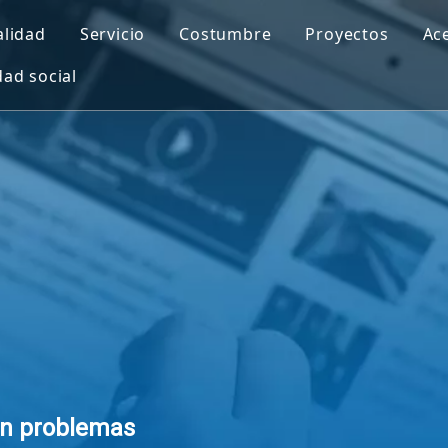
alidad
Servicio
Costumbre
Proyectos
Ac
ad social
o de UPVC corrugado
 de PVC hueco de pared doble
carbonato
ante de PVC
 translúcido
o de PVC
a pared 3D
in problemas
WPC