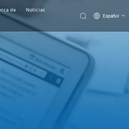
erca de
Noticias
Español
Perfil de la empresa
English
العربية
Historial de desarrollo
Français
Preguntas más frecuentes
Pусский
Português
Nederlands
ไทย
ភាសាខ្មែរ
Filipino
Bahasa
indonesia